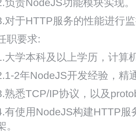
2.负责NodeJS功能模块实现。
3.对于HTTP服务的性能进行
任职要求:
1.大学本科及以上学历，计算
2.1-2年NodeJS开发经验，精通
3.熟悉TCP/IP协议，以及prot
4.有使用NodeJS构建HT
架。