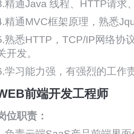
3.精通Java 线程、HTTP
4.精通MVC框架原理，熟悉Jqu
5.熟悉HTTP，TCP/IP网
关开发。
6.学习能力强，有强烈的工作
WEB
前端开发工程师
岗位职责：
1.负责云端SaaS产品前端界